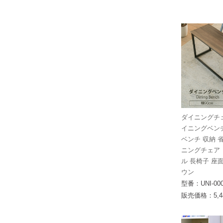
ダイニングチェ
イニングベンチ 
ベンチ 収納 
ニングチェア
ル 長椅子 座面
ウン
型番：UNI-00
販売価格：5,4