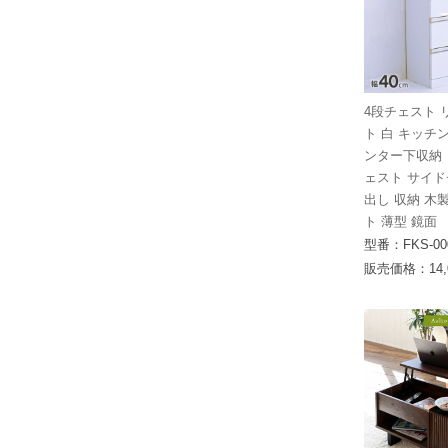
4段チェスト 
ト 白 キッチ
ンター下収納 
ェスト サイド
出し 収納 木
ト 薄型 鏡面
型番：FKS-00
販売価格：14,