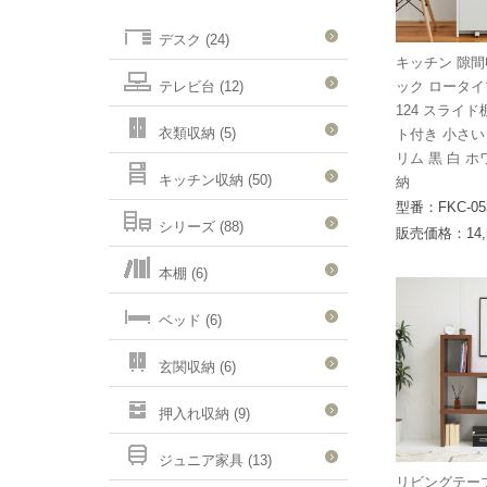
デスク (24)
キッチン 隙間
テレビ台 (12)
ック ロータイプ
124 スライド
衣類収納 (5)
ト付き 小さい
リム 黒 白 
キッチン収納 (50)
納
型番：FKC-05
シリーズ (88)
販売価格：14,
本棚 (6)
ベッド (6)
玄関収納 (6)
押入れ収納 (9)
ジュニア家具 (13)
リビングテー