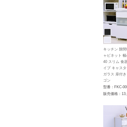
キッチン 隙間
ャビネット 幅4
40 スリム 食
イプ キャスタ
ガラス 扉付き
ゴン
型番：FKC-00
販売価格：13,