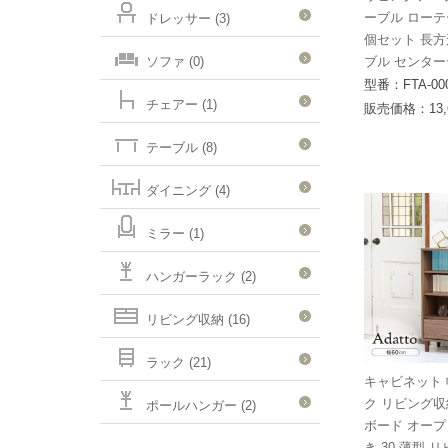
ーブル ローテ
ドレッサー (3)
個セット 長方
ソファ (0)
ブル センタ
型番：FTA-00
チェアー (1)
販売価格：13,
テーブル (8)
ダイニング (4)
ミラー (1)
ハンガーラック (2)
リビング収納 (16)
ラック (21)
キャビネット 
ク リビング収
ポールハンガー (2)
ボード オープ
き 30 薄型