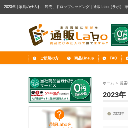
2023年 | 家具の仕入れ、卸売、ドロップシッピング｜通販Labo（ラボ）
ご新規の方
商品Lineup
FAQ
ホーム
＞
提案
2023年
2023年