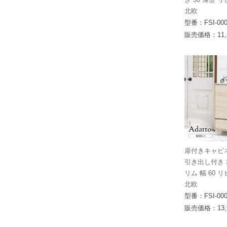
北欧
型番：FSI-000
販売価格：11,
扉付きキャビ
引き出し付き 
リム 幅 60 
北欧
型番：FSI-000
販売価格：13,