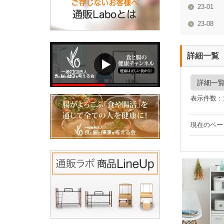
23-01
23-08
詳細一覧
詳細一
表示件数：
現在のペ