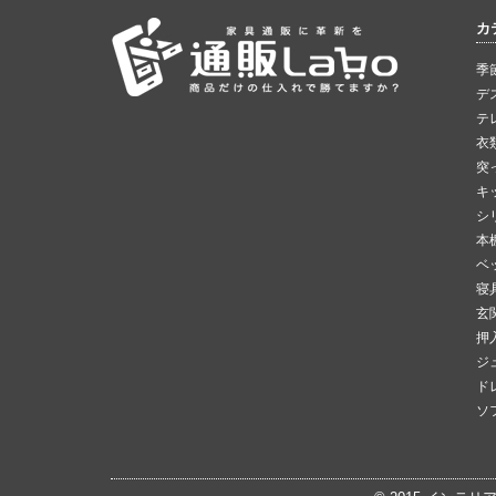
カ
季
デ
テ
衣
突
キ
シ
本
ベ
寝
玄
押
ジ
ド
ソ