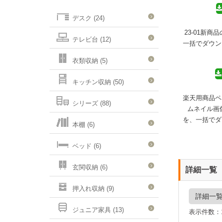
デスク (24)
23-01新
テレビ台 (12)
一括でダウン
衣類収納 (5)
キッチン収納 (50)
楽天用商品ペ
シリーズ (88)
ムネイル画
を、一括でダ
本棚 (6)
ベッド (6)
玄関収納 (6)
詳細一覧
押入れ収納 (9)
詳細一
ジュニア家具 (13)
表示件数：