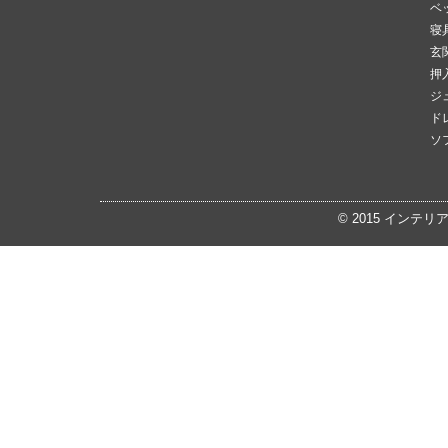
ベ
寝
玄
押
ジ
ド
ソ
© 2015
インテリ