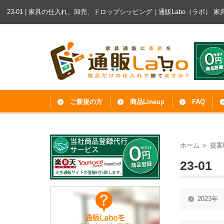
23-01 | 家具の仕入れ、卸売、ドロップシッピング｜通販Labo（ラボ）
家
ご新規の方
商品Lineup
FAQ
ホーム
＞
提案
23-01
2023年