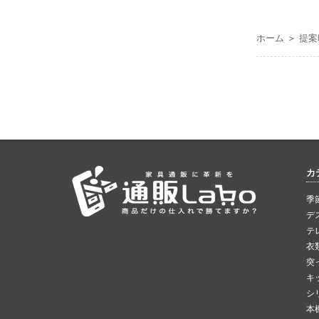
ホーム
＞
提案
カ
季
デ
テ
衣
突
キ
シ
本