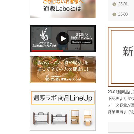
23-01
23-08
23-01新商
下記表よりダ
データ容量が
営業担当まで