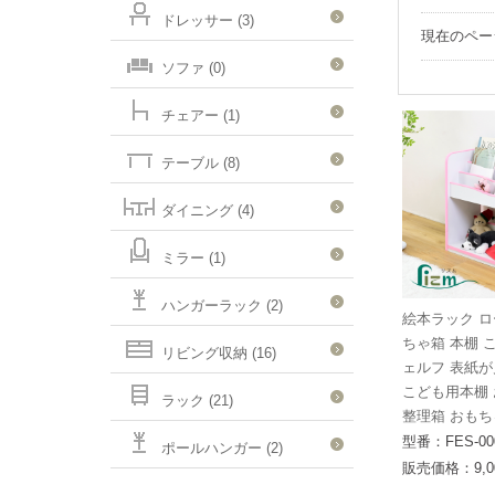
ドレッサー (3)
現在のペ
ソファ (0)
チェアー (1)
テーブル (8)
ダイニング (4)
ミラー (1)
ハンガーラック (2)
絵本ラック ロ
ちゃ箱 本棚 
リビング収納 (16)
ェルフ 表紙が
こども用本棚
ラック (21)
整理箱 おもち
型番：FES-00
ポールハンガー (2)
販売価格：9,0