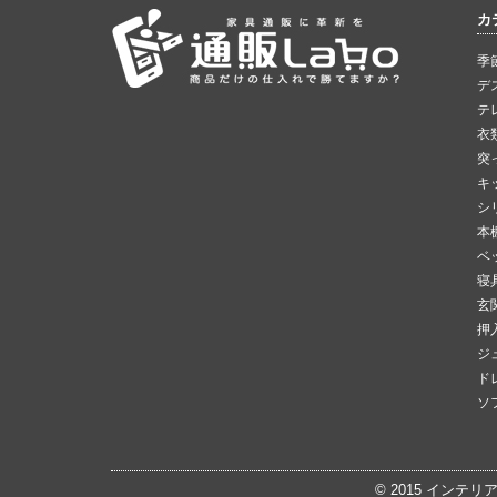
カ
季
デ
テ
衣
突
キ
シ
本
ベ
寝
玄
押
ジ
ド
ソ
© 2015
インテリ