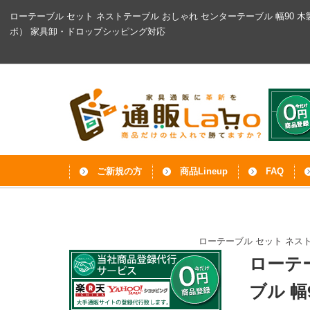
ローテーブル セット ネストテーブル おしゃれ センターテーブル 幅90 木
ボ）
家具卸・ドロップシッピング対応
ご新規の方
商品Lineup
FAQ
ローテーブル セット ネスト
ローテ
ブル 幅