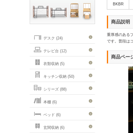
BKBR
商品説明
重厚感のあるブ
デスク (24)
です。普段は
テレビ台 (12)
商品ペー
衣類収納 (5)
キッチン収納 (50)
シリーズ (88)
本棚 (6)
ベッド (6)
玄関収納 (6)