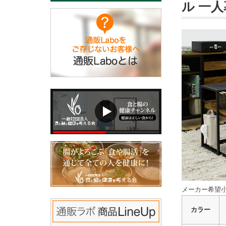
ル 一
メーカー希望小
カラー