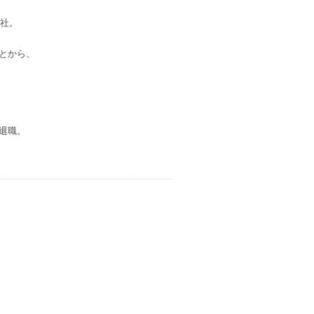
入社。
とから、
退職。