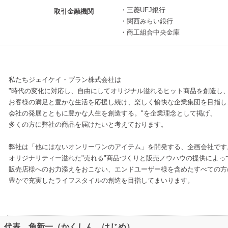
・三菱UFJ銀行
取引金融機関
・関西みらい銀行
・商工組合中央金庫
私たちジェイケイ・プラン株式会社は
"時代の変化に対応し、自由にしてオリジナル溢れるヒット商品を創造し
お客様の満足と豊かな生活を応援し続け、楽しく愉快な企業集団を目指し
会社の発展とともに豊かな人生を創造する。"を企業理念として掲げ、
多くの方に弊社の商品を届けたいと考えております。
弊社は「他にはないオンリーワンのアイテム」を開発する、企画会社です
オリジナリティー溢れた"売れる"商品づくりと販売ノウハウの提供によっ
販売店様へのお力添えをおこない、エンドユーザー様を含めたすべての方
豊かで充実したライフスタイルの創造を目指してまいります。
代表 角新一（かくしん はじめ）