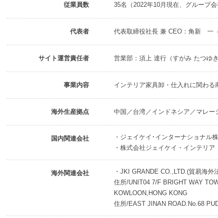
従業員数
35名（2022年10月現在、グループ
代表者
代表取締役社長 兼 CEO：角新 
サイト運営責任者
営業部：須上 達行（すがみ たつゆ
事業内容
インテリア家具卸・仕入れに関わる
海外生産拠点
中国／台湾／インドネシア／マレー
・ジェイケイ･インターナショナル株
国内関連会社
・株式会社ジェイケイ・インテリア
・JKI GRANDE CO.,LTD.(貿易海外
海外関連会社
住所/UNIT04 7/F BRIGHT WAY TO
KOWLOON,HONG KONG
住所/EAST JINAN ROAD.No.68 PU