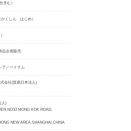
会社含む）
一（かくしん はじめ）
き）
商品企画販売
シア／ベトナム
式会社(貿易日本法人)
法人)
WER,NO33 MONG KOK ROAD,
DONG NEW AREA,SHANGHAI,CHINA