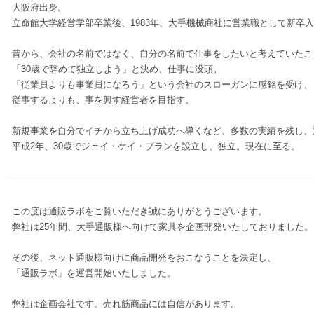
大阪府出身。
立命館大学経営学部卒業後、1983年、大手機械商社に営業職として新卒
昔から、会社の名前ではなく、自分の名前で仕事をしたいと考えていたこ
「30歳で辞めて独立しよう」と決め、仕事に没頭。
「従業員よりも事業員になろう」という会社のスローガンに感銘を受け、
従事するよりも、事を興す経営者を目指す。
新規事業を自分でイチから立ち上げ成功へ導くなど、多数の実績を残し、
平成2年、30歳でジェイ・ケイ・プランを設立し、独立。現在に至る。
この度は通販ラボをご覧いただき誠にありがとうございます。
弊社は25年間、大手通販様へ向けて家具を企画開発いたしておりました。
その後、ネット通販様向けに商品開発をおこなうことを決定し、
「通販ラボ」を運営開始いたしました。
弊社は企画会社です。売れ筋商品には自信があります。