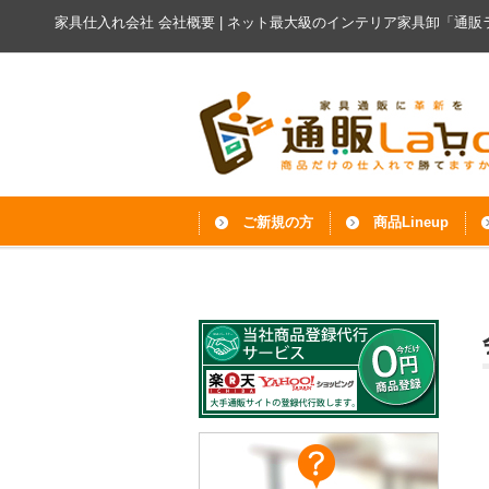
家具仕入れ会社 会社概要 | ネット最大級の
インテリア家具卸「通販
ご新規の方
商品Lineup