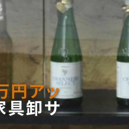
万円アッ
家具卸サ