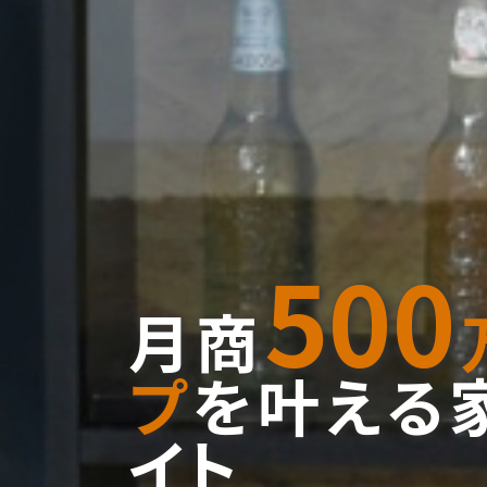
500
月商
プ
を叶える
イト