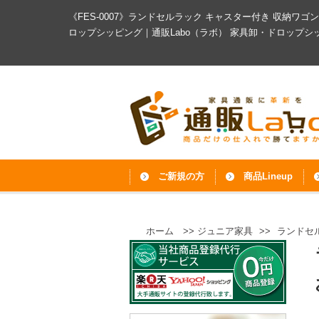
《FES-0007》ランドセルラック キャスター付き 収納ワゴ
ロップシッピング｜通販Labo（ラボ）
家具卸・ドロップシ
ご新規の方
商品Lineup
ホーム
>>
ジュニア家具
>>
ランドセ