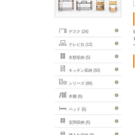
デスク (24)
テレビ台 (12)
衣類収納 (5)
キッチン収納 (50)
シリーズ (88)
本棚 (6)
ベッド (6)
玄関収納 (6)