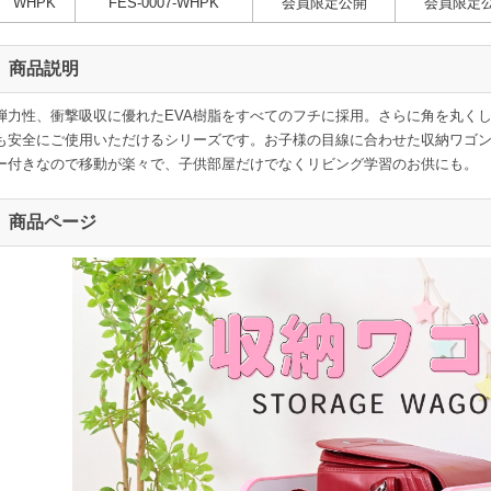
WHPK
FES-0007-WHPK
会員限定公開
会員限定
商品説明
弾力性、衝撃吸収に優れたEVA樹脂をすべてのフチに採用。さらに角を丸く
も安全にご使用いただけるシリーズです。お子様の目線に合わせた収納ワゴ
ー付きなので移動が楽々で、子供部屋だけでなくリビング学習のお供にも。
商品ページ