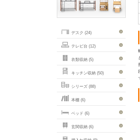
デスク (24)
テレビ台 (12)
衣類収納 (5)
キッチン収納 (50)
シリーズ (88)
本棚 (6)
ベッド (6)
玄関収納 (6)