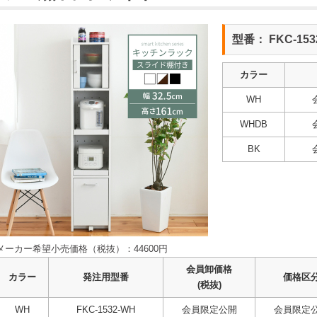
型番： FKC-153
カラー
WH
WHDB
BK
メーカー希望小売価格（税抜）：44600円
会員卸価格
カラー
発注用型番
価格区
(税抜)
WH
FKC-1532-WH
会員限定公開
会員限定