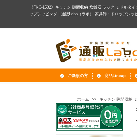
《FKC-1532》キッチン 隙間収納 炊飯器 ラック ミドルタイ
ップシッピング｜通販Labo（ラボ）
家具卸・ドロップシッ
ご新規の方
商品Lineup
ホーム
>>
キッチン 隙間収納 ミ