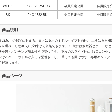
WHDB
FKC-1532-WHDB
会員限定公開
会員限定
BK
FKC-1532-BK
会員限定公開
会員限定
商品説明
幅32.5cmの隙間に収まる、高さ161cmのミドルタイプ収納棚。 上段は食
きが選べ、可動棚2枚で効率よく収納できます。 中段には炊飯器とポットなど
熱を逃すパンチング加工付きで安心です。 下段のスライド棚には2口コンセン
段は2Lペットボトルが入る深型引き出し。 重くても開けやすい専用キャスタ
で解決します。
商品ページ