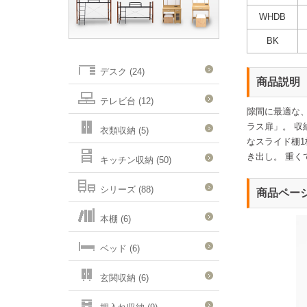
WHDB
BK
デスク (24)
商品説明
テレビ台 (12)
隙間に最適な、
ラス扉」。 収
衣類収納 (5)
なスライド棚1
き出し。 重
キッチン収納 (50)
シリーズ (88)
商品ペー
本棚 (6)
ベッド (6)
玄関収納 (6)