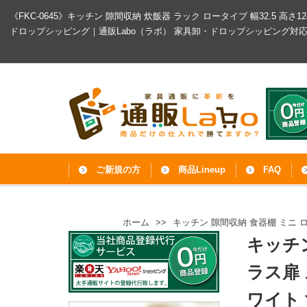
《FKC-0645》キッチン 隙間収納 炊飯器 ラック ロータイプ 幅32.5 
ドロップシッピング｜通販Labo（ラボ）
家具卸・ドロップシッピング対
ご新規の方
商品Lineup
FAQ
ホーム
>>
キッチン 隙間収納 食器棚 ミニ ロ
キッチン
ラス扉 
ワイト