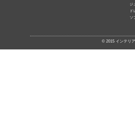
ジ
ド
ソ
© 2015
インテリ