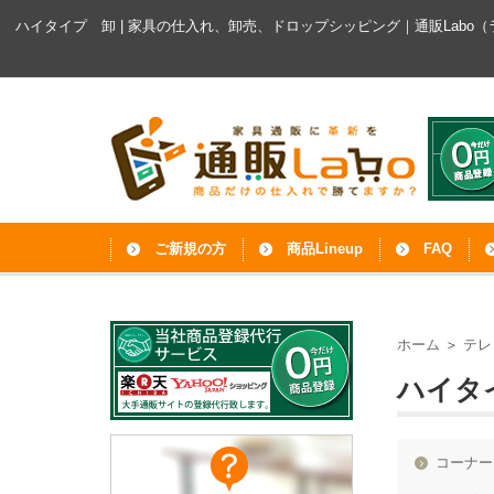
ハイタイプ 卸 | 家具の仕入れ、卸売、ドロップシッピング｜通販Labo
ご新規の方
商品Lineup
FAQ
ホーム
＞
テレ
ハイタ
コーナー