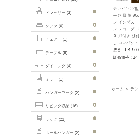
テレビ台 32
ドレッサー (3)
ージ 風 幅 9
ン インダスト
ソファ (0)
ン レコーダー
き 扉付き 棚
チェアー (1)
し コンパクト
型番：FBR-00
テーブル (8)
販売価格：14,
ダイニング (4)
ミラー (1)
ホーム
＞
テレ
ハンガーラック (2)
リビング収納 (16)
ラック (21)
ポールハンガー (2)