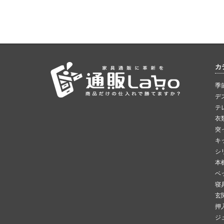
カ
季
デ
テ
衣
突
キ
シ
本
ベ
寝
玄
押
ジ