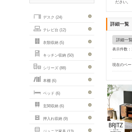
ださい。
デスク (24)
詳細一覧
テレビ台 (12)
詳細一
衣類収納 (5)
表示件数：
キッチン収納 (50)
現在のペ
シリーズ (88)
本棚 (6)
ベッド (6)
玄関収納 (6)
押入れ収納 (9)
ジュニア家具 (13)