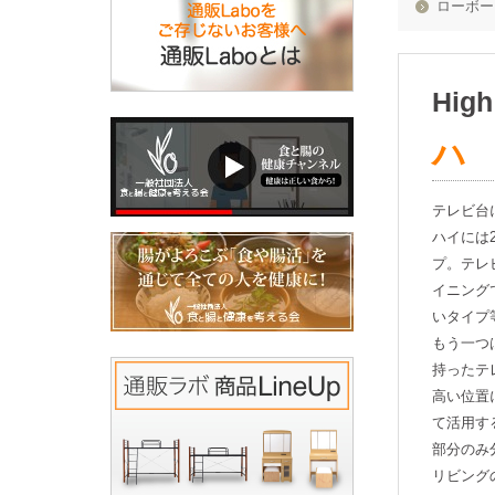
ローボー
High
テレビ台
ハイには
プ。テレ
イニング
いタイプ
もう一つ
持ったテ
高い位置
て活用す
部分のみ
リビング