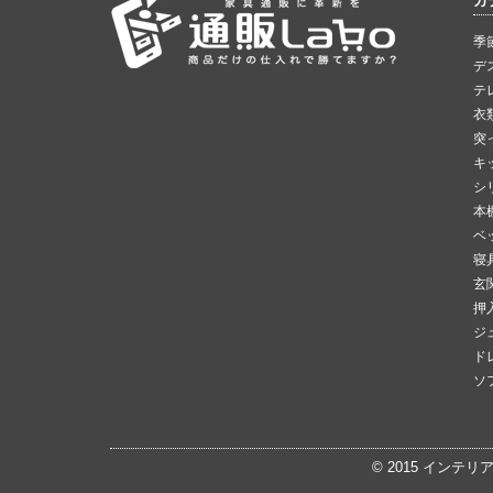
カ
季
デ
テ
衣
突
キ
シ
本
ベ
寝
玄
押
ジ
ド
ソ
© 2015
インテリ