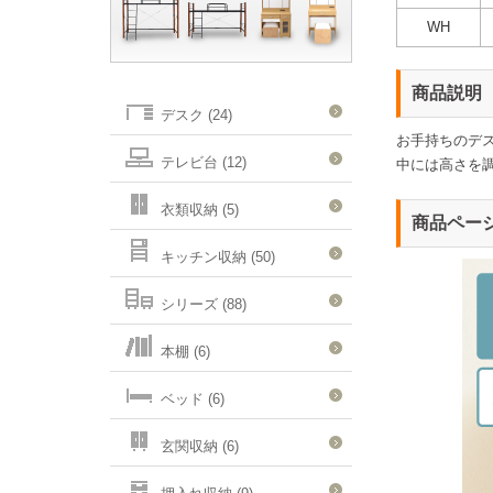
WH
商品説明
デスク (24)
お手持ちのデ
テレビ台 (12)
中には高さを
衣類収納 (5)
商品ペー
キッチン収納 (50)
シリーズ (88)
本棚 (6)
ベッド (6)
玄関収納 (6)