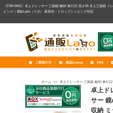
《FDR-0002》卓上ドレッサー 三面鏡 幅60 奥行22 高さ58 卓上三面
ピング｜通販Labo（ラボ）
家具卸・ドロップシッピング対応
ご新規の方
商品Lineup
FAQ
ホーム
>>
卓上ドレッサー 三面鏡 幅60 奥行2
卓上ドレ
サー 鏡
収納 ミ