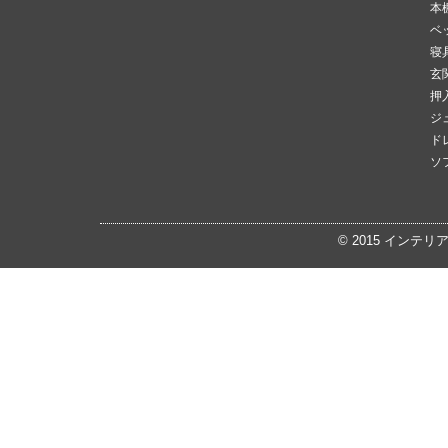
本
ベ
寝
玄
押
ジ
ド
ソ
© 2015
インテリ