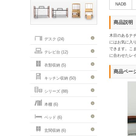
NADB
商品説明
木目のあるナ
デスク (24)
にはお気に入
できます。こ
テレビ台 (12)
に合わせたレ
衣類収納 (5)
商品ペー
キッチン収納 (50)
シリーズ (88)
本棚 (6)
ベッド (6)
玄関収納 (6)