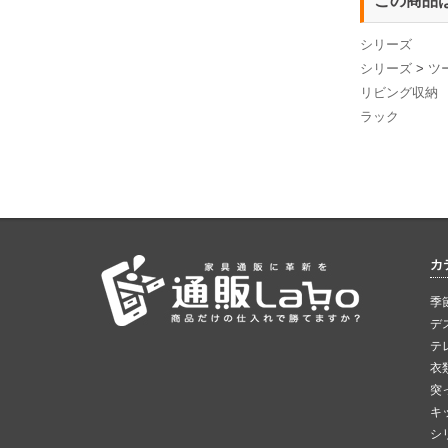
この商品
シリーズ
シリーズ
>
ツ
リビング収納
ラック
カ
季
デ
テ
衣
突
キ
シ