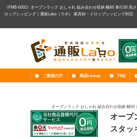
《FMB-0002》オープンラック おしゃれ 組み合わせ収納 幅60 奥行30 
ロップシッピング｜通販Labo（ラボ）
家具卸・ドロップシッピング対応
ご新規の方
商品Lineup
FAQ
オープンラック おしゃれ 組み合わせ収納 幅60 
オープン
スタッ