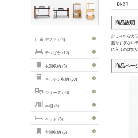
BKBR
商品説明
おしゃれなカ
デスク (24)
無骨すぎない
に入りの雑貨
テレビ台 (12)
商品ペー
衣類収納 (5)
キッチン収納 (50)
シリーズ (88)
本棚 (6)
ベッド (6)
玄関収納 (6)