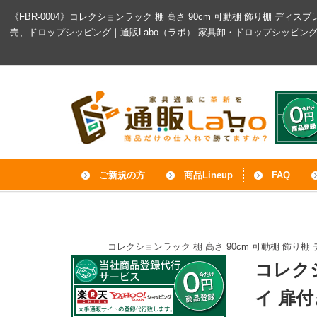
《FBR-0004》コレクションラック 棚 高さ 90cm 可動棚 飾り棚 ディ
売、ドロップシッピング｜通販Labo（ラボ）
家具卸・ドロップシッピン
ご新規の方
商品Lineup
FAQ
コレクションラック 棚 高さ 90cm 可動棚 飾り
コレクシ
イ 扉