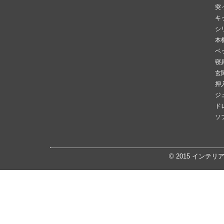
突
キ
シ
本
ベ
寝
玄
押
ジ
ド
ソ
© 2015
インテリ