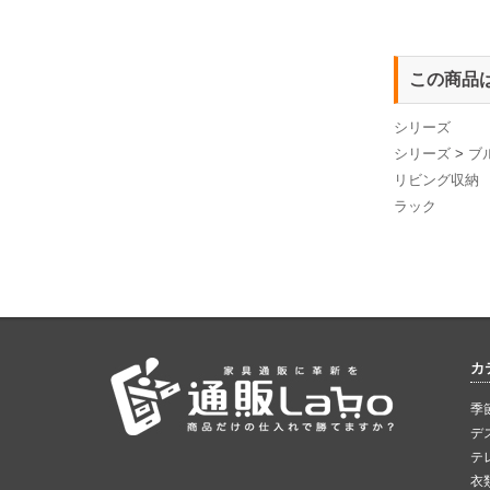
この商品
シリーズ
シリーズ
>
ブ
リビング収納
ラック
カ
季
デ
テ
衣