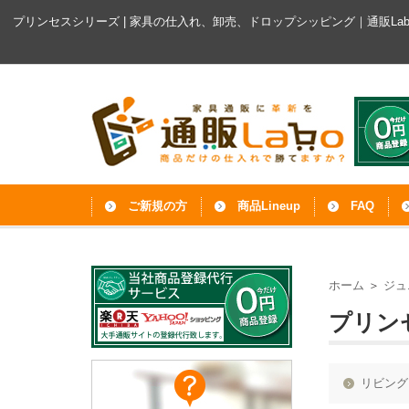
プリンセスシリーズ | 家具の仕入れ、卸売、ドロップシッピング｜通販La
ご新規の方
商品Lineup
FAQ
ホーム
＞
ジュ
プリン
リビング