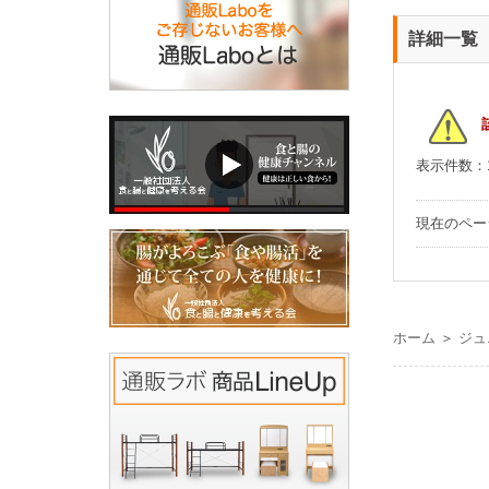
詳細一覧
表示件数：
現在のペ
ホーム
＞
ジュ