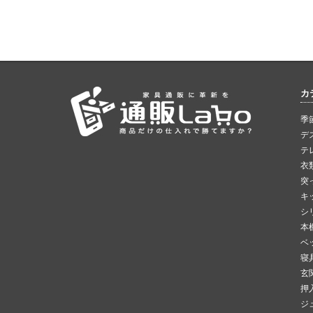
カ
季
デ
テ
衣
突
キ
シ
本
ベ
寝
玄
押
ジ