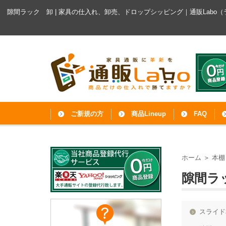
隙間ラック 卸 | 家具の仕入れ、卸売、ドロップシッピング｜通販Labo
ご新規の方
商品Lineup
FAQ
ホーム
＞
本
隙間ラ
スライド