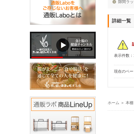
隙間ラッ
詳細一覧
表示件数：
現在のペ
ホーム
＞
本