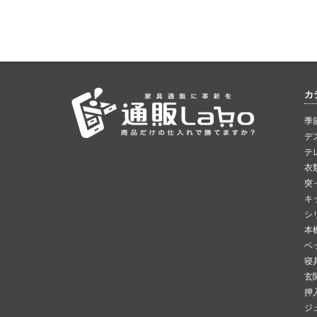
カ
季
デ
テ
衣
突
キ
シ
本
ベ
寝
玄
押
ジ