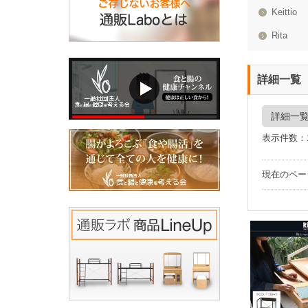
Keittio
Rita
詳細一覧
詳細一
表示件数：
現在のペ