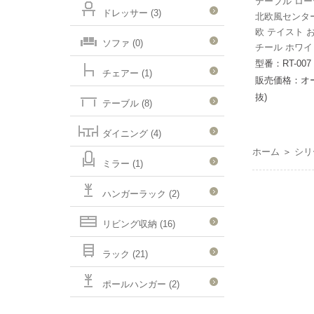
テーブル ローテ
ドレッサー (3)
北欧風センタ
欧 テイスト 
ソファ (0)
チール ホワイ
型番：RT-007
チェアー (1)
販売価格：オ
抜)
テーブル (8)
ダイニング (4)
ホーム
＞
シリ
ミラー (1)
ハンガーラック (2)
リビング収納 (16)
ラック (21)
ポールハンガー (2)