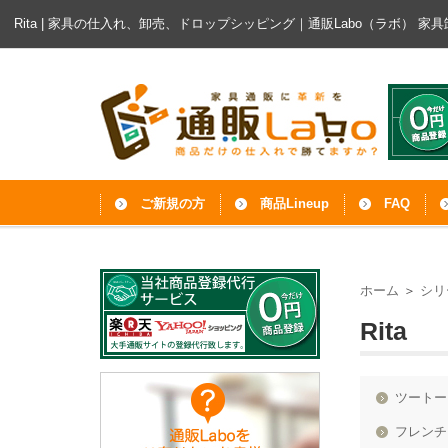
Rita | 家具の仕入れ、卸売、ドロップシッピング｜通販Labo（ラボ）
家具
ご新規の方
商品Lineup
FAQ
ホーム
＞
シリ
Rita
ツートー
フレンチ