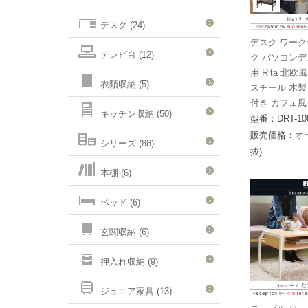
デスク (24)
デスク ワーク
テレビ台 (12)
ク パソコンデ
用 Rita 北
衣類収納 (5)
スチール 木製
付き カフェ風
キッチン収納 (50)
型番：DRT-10
販売価格：オ
シリーズ (88)
抜)
本棚 (6)
ベッド (6)
玄関収納 (6)
押入れ収納 (9)
ジュニア家具 (13)