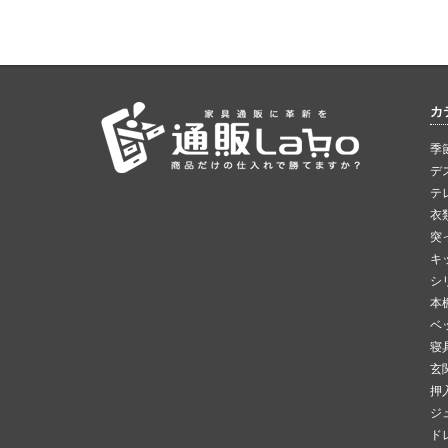
カ
季
デ
テ
衣
突
キ
シ
本
ベ
寝
玄
押
ジ
ド