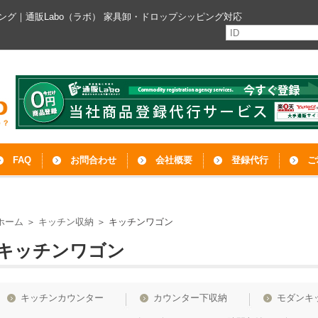
ング｜通販Labo（ラボ）
家具卸・ドロップシッピング対応
FAQ
お問合わせ
会社概要
登録代行
ご
ホーム
＞
キッチン収納
＞
キッチンワゴン
キッチンワゴン
キッチンカウンター
カウンター下収納
モダンキ