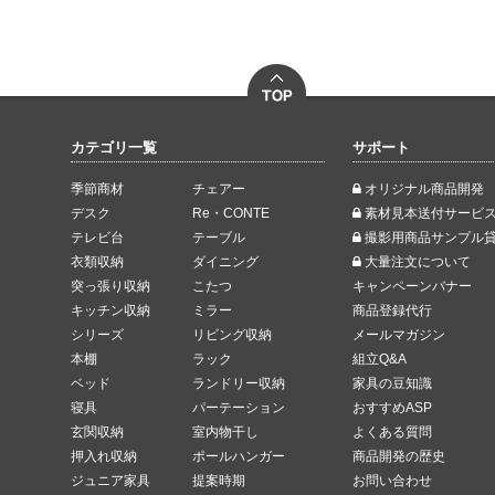
カテゴリ一覧
サポート
季節商材
チェアー
オリジナル商品開発
デスク
Re・CONTE
素材見本送付サービ
テレビ台
テーブル
撮影用商品サンプル
衣類収納
ダイニング
大量注文について
突っ張り収納
こたつ
キャンペーンバナー
キッチン収納
ミラー
商品登録代行
シリーズ
リビング収納
メールマガジン
本棚
ラック
組立Q&A
ベッド
ランドリー収納
家具の豆知識
寝具
パーテーション
おすすめASP
玄関収納
室内物干し
よくある質問
押入れ収納
ポールハンガー
商品開発の歴史
ジュニア家具
提案時期
お問い合わせ