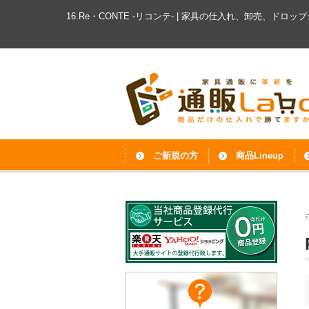
16.Re・CONTE -リコンテ- | 家具の仕入れ、卸売、ドロ
ご新規の方
商品Lineup