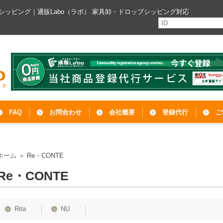
ップシッピング｜通販Labo（ラボ）
家具卸・ドロップシッピング対応
FAQ
お問合わせ
会社概要
登録代行
ご
ホーム
＞
Re・CONTE
Re・CONTE
Rita
NU