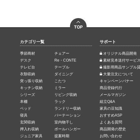
カテゴリ一覧
サポート
季節商材
チェアー
オリジナル商品開発
デスク
Re・CONTE
素材見本送付サービ
テレビ台
テーブル
撮影用商品サンプル
衣類収納
ダイニング
大量注文について
突っ張り収納
こたつ
キャンペーンバナー
キッチン収納
ミラー
商品登録代行
シリーズ
リビング収納
メールマガジン
本棚
ラック
組立Q&A
ベッド
ランドリー収納
家具の豆知識
寝具
パーテーション
おすすめASP
玄関収納
室内物干し
よくある質問
押入れ収納
ポールハンガー
商品開発の歴史
ジュニア家具
提案時期
お問い合わせ