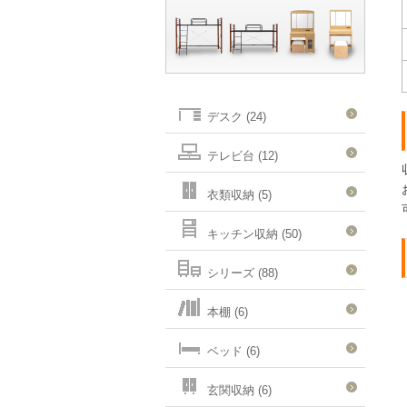
デスク (24)
テレビ台 (12)
衣類収納 (5)
キッチン収納 (50)
シリーズ (88)
本棚 (6)
ベッド (6)
玄関収納 (6)