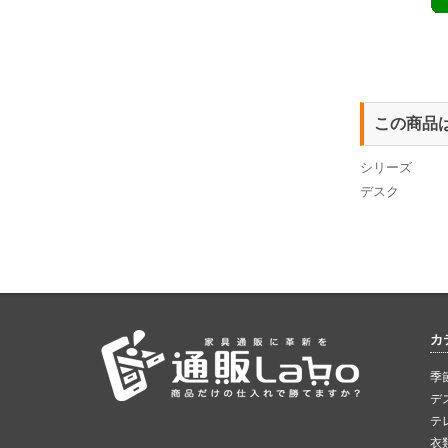
この商品
シリーズ
デスク
カ
季
デ
テ
衣