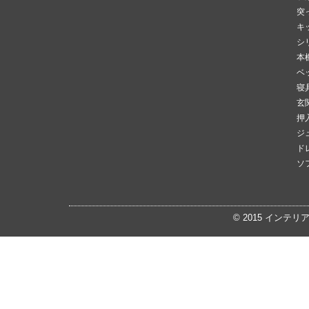
突
キ
シ
本
ベ
寝
玄
押
ジ
ド
ソ
© 2015
インテリ