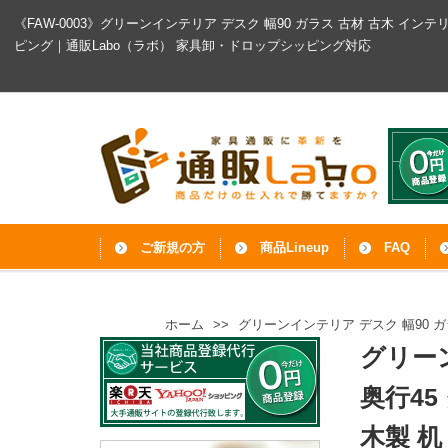
《FAW-0003》グリーンインテリア デスク 幅90 ガラス 古材 古木 インテ
ピング｜通販Labo（ラボ）
家具卸・ドロップシッピング対応
ご新規の方
商品Lineup
FAQ
ホーム
>>
グリーンインテリア デスク 幅90 ガ
グリーン
奥行45
木製 机