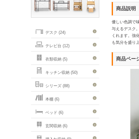
商品説明
優しい色調で
与えるデスク
デスク (24)
くれます。強
も気分を盛り
テレビ台 (12)
商品ペー
衣類収納 (5)
キッチン収納 (50)
シリーズ (88)
本棚 (6)
ベッド (6)
玄関収納 (6)