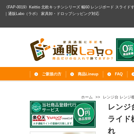
《FAP-0019》Keittio 北欧キッチンシリーズ 幅60 レンジボード 
｜通販Labo（ラボ）
家具卸・ドロップシッピング対応
ご新規の方
商品Lineup
FAQ
ホーム
>>
レンジ台 レンジ棚
レンジ
ライド棚
れ