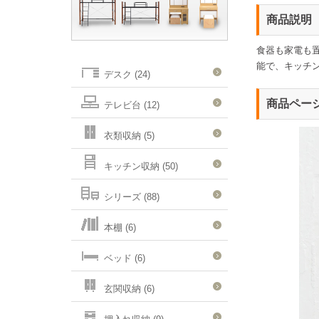
商品説明
食器も家電も
能で、キッチ
デスク (24)
商品ペー
テレビ台 (12)
衣類収納 (5)
キッチン収納 (50)
シリーズ (88)
本棚 (6)
ベッド (6)
玄関収納 (6)