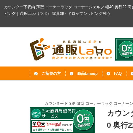
カウンター下収納 薄型 コーナーラック コーナーシェルフ 幅40 奥行22 
ピング｜通販Labo（ラボ）
家具卸・ドロップシッピング対応
ご新規の方
商品Lineup
FAQ
カウンター下収納 薄型 コーナーラック コーナーシェ
カウン
0 奥行