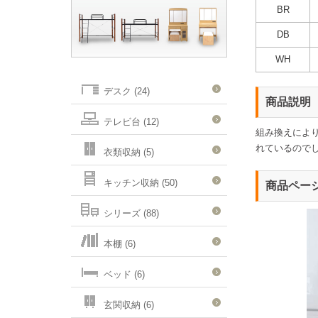
BR
DB
WH
デスク (24)
商品説明
テレビ台 (12)
組み換えによ
れているので
衣類収納 (5)
キッチン収納 (50)
商品ペー
シリーズ (88)
本棚 (6)
ベッド (6)
玄関収納 (6)