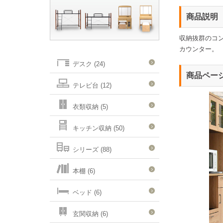
商品説明
収納抜群のコ
カウンター。
デスク (24)
商品ペー
テレビ台 (12)
衣類収納 (5)
キッチン収納 (50)
シリーズ (88)
本棚 (6)
ベッド (6)
玄関収納 (6)