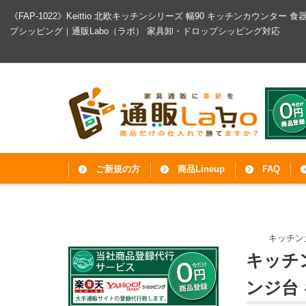
《FAP-1022》Keittio 北欧キッチンシリーズ 幅90 キッチンカウン
プシッピング｜通販Labo（ラボ）
家具卸・ドロップシッピング対応
ご新規の方
商品Lineup
FAQ
キッチン
キッチ
ンジ台