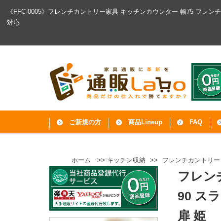
《FFC-0005》フレンチカントリー家具 キッチンカウンター 幅75 フレ
対応
ご新規の方
商品Lineup
FAQ
ホーム
>>
キッチン収納
>>
フレンチカントリー キ
フレン
90 ス
扉 姫