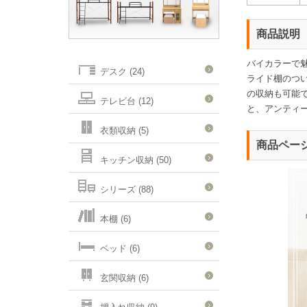
商品説明
バイカラーで
デスク (24)
ライド棚のつ
の収納も可能
テレビ台 (12)
と、アンティ
衣類収納 (5)
商品ペー
キッチン収納 (50)
シリーズ (88)
本棚 (6)
ベッド (6)
玄関収納 (6)