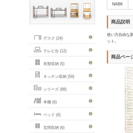
NABK
商品説明
使い方自由な
デスク (24)
ット。
テレビ台 (12)
商品ペー
衣類収納 (5)
キッチン収納 (50)
シリーズ (88)
本棚 (6)
ベッド (6)
玄関収納 (6)