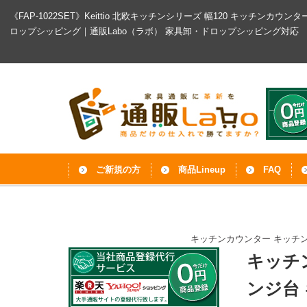
《FAP-1022SET》Keittio 北欧キッチンシリーズ 幅120 キッチ
ロップシッピング｜通販Labo（ラボ）
家具卸・ドロップシッピング対応
ご新規の方
商品Lineup
FAQ
キッチンカウンター キッチン
キッチ
ンジ台